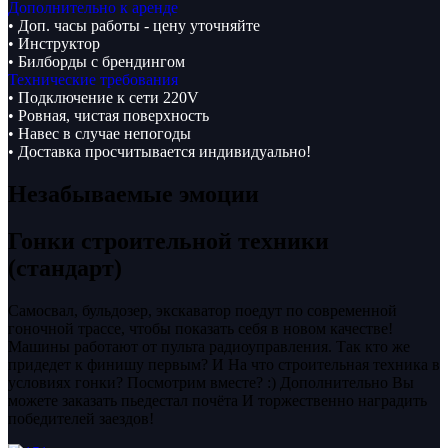
Дополнительно к аренде
• Доп. часы работы - цену уточняйте
• Инструктор
• Билборды с брендингом
Технические требования
• Подключение к сети 220V
• Ровная, чистая поверхность
• Навес в случае непогоды
• Доставка просчитывается индивидуально!
Незабываемые эмоции
Гонки строительной техники
(стандарт)
Самосвал, бульдозер, экскаватор поедут по современной
гоночной трассе, чтобы показать себя в новом качестве!
Машины работают от пульта радиоуправления. Так кто же
придедет к финишу первым? И На что строительная техника в
условиях гонки? Посмотрим вместе? :) Дополнительно Вы
можете заказать пьедестал почёта И торжественно наградить
победителей заездов!