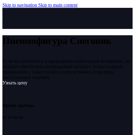
Skip to navigation
Skip to main content
Пневмофигура Снеговик
Если вы готовитесь к проведению новогодней вечеринки, не
забудьте обеспечить необходимый колорит, чтобы каждый
пришедший с самого порога почувствовал атмосферу
наступающих перемен.
Узнать цену
Время аренды
от 6 часов