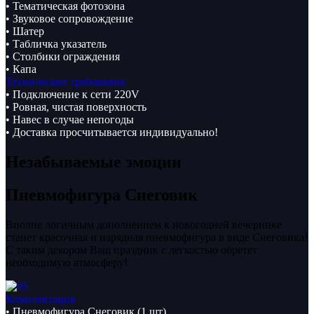
• Тематическая фотозона
• Звуковое сопровождение
• Шатер
• Табличка указатель
• Столбики ограждения
• Капа
Технические требования
• Подключение к сети 220V
• Ровная, чистая поверхность
• Навес в случае непогоды
• Доставка просчитывается индивидуально!
Незабываемые эмоции
Пневмофигура Снеговик
Вполне логичным дополнением к новогодней вечеринке
станет красочная и нарядная пневмофигура в виде Снеговика!
С таким декором Ваш праздник с легкостью обретет
необходимую атмосферу!
Комплектация
• Пневмофигура Снеговик (1 шт)