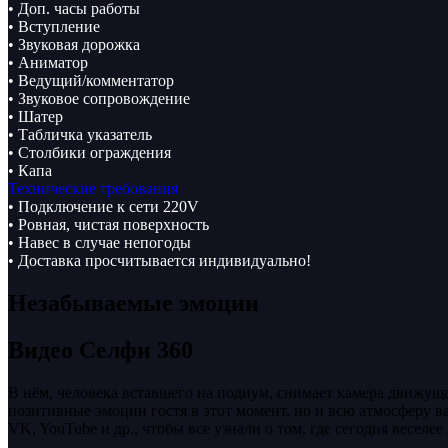
• Доп. часы работы
• Вступление
• Звуковая дорожка
• Аниматор
• Ведущий/комментатор
• Звуковое сопровождение
• Шатер
• Табличка указатель
• Столбики ограждения
• Капа
Технические требования
• Подключение к сети 220V
• Ровная, чистая поверхность
• Навес в случае непогоды
• Доставка просчитывается индивидуально!
Незабываемые эмоции
Видео Селфи 360
В нём, человека вставшего на подиум, снимает камера движуща
позитивные эмоции гостя в этот момент, но и всю атмосферу ва
VK, YouTube и др., чтобы все узнали о том, где сегодня веселее