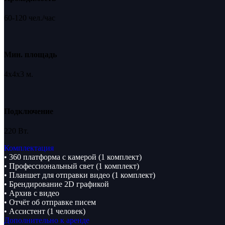
60-120 чел./час
Мин. площадь
4х4х3 м.
Подключение
220 Вт.
Комплектация
• 360 платформа с камерой (1 комплект)
• Профессиональный свет (1 комплект)
• Планшет для отправки видео (1 комплект)
• Брендирование 2D графикой
• Архив с видео
• Отчёт об отправке писем
• Ассистент (1 человек)
Дополнительно к аренде