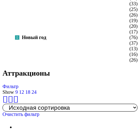
btl-акции
(33)
День семьи
(25)
Детский день рождения
(26)
Конференция
(19)
Корпоративная спартакиада
(20)
Масленица
(17)
Новый год
(76)
Промо-акции
(37)
Сдача норм ОФП
(13)
Спортивный праздник
(16)
Тест-драйв
(26)
Аттракционы
Фильтр
Show
9
12
18
24
Очистить фильтр
Новый год