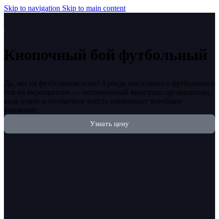
Skip to navigation
Skip to main content
Кнопочный бой футбольный
Да, мы на футбольном поле! Аренда настольного футбольного
боя на мероприятие — несомненный выигрыш организатора,
ведь новое и необычное всегда привлекает всеобщее
внимание.
Узнать цену