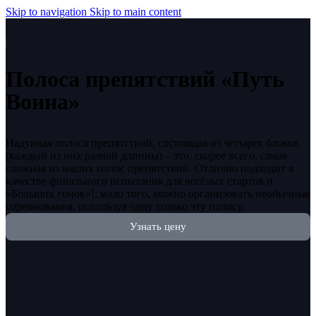
Skip to navigation
Skip to main content
Полоса препятствий «Путь
Воина»
Надувная полоса препятствий, состоящая из четырех блоков
(каждый из них разной длинны) – это, скорее всего, самая
сложная из наших полос препятствий. Отлично подходит в
качестве финального испытания для весёлых стартов и
«Больших гонок»!; мало того, можно организовать необычные
соревнования, используя одну только эту полосу.
Узнать цену