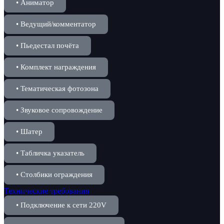
• Аниматор
• Ведущий/комментатор
• Пьедестал почёта
• Комплект награждения
• Тематическая фотозона
• Звуковое сопровождение
• Шатер
• Табличка указатель
• Столбики ограждения
Технические требования
• Подключение к сети 220V