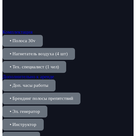
Комплектация
• Полоса 30v
• Нагнетатель воздуха (4 шт)
• Тех. специалист (1 чел)
Дополнительно к аренде
• Доп. часы работы
• Брендинг полосы препятствий
• Эл. генератор
• Инструктор