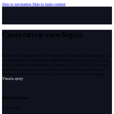
Skip to navigation
Skip to main content
Симулятор сноуборда
Вы мечтали пронестись со снежного склона на сноуборде, но
не находили возможности отправиться в горы? Тогда для Вас
есть уникальная возможность испытать на себе всю прелесть
адреналина, получаемого от так любимого многим спорта.
Вашему вниманию мы представляем симулятор сноуборда!
Узнать цену
Время аренды
от 4 часов