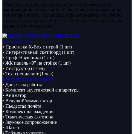
Участник становится на сноуборд расположенный на
импровизированном склоне, перед ним расположен экран
монитора с игрой. По сигналу игра начинается, участнику
следует «скатываться» вниз со склона имитируя реальные
движения сноубордиста.
Комплектация
• Приставка X-Box с игрой (1 шт)
• Интерактивный скетйборд (1 шт)
• Проф. Наушники (1 шт)
• ЖК панель 49" на стойке (1 шт)
• Инструктор (1 чел)
• Тех. специалист (1 чел)
Дополнительно к аренде
• Доп. часы работы
• Комплект акустической аппаратуры
• Аниматор
• Ведущий/комментатор
• Пьедестал почёта
• Комплект награждения
• Тематическая фотозона
• Звуковое сопровождение
• Шатер
• Табличка указатель