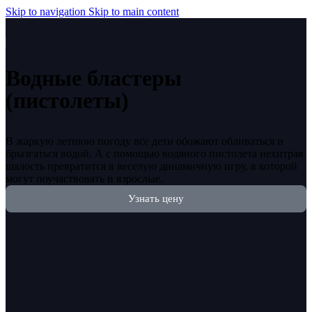
Skip to navigation
Skip to main content
Водные бластеры
(пистолеты)
В жаркую летнюю погоду все дети обожают обливаться и
брызгаться водой. А с помощью водяного пистолета нехитрая
шалость превратится в веселую динамичную игру, в которой
могут поучаствовать и взрослые.
Узнать цену