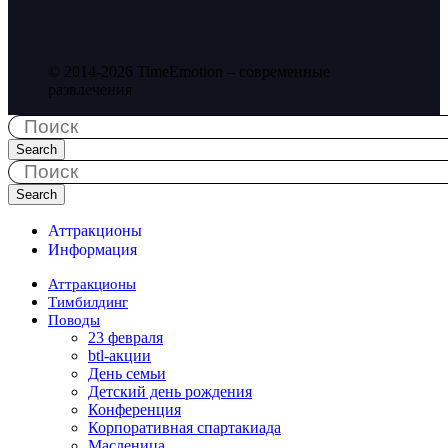
© 2014-2026 TimeEmotion – современные
развлечения
Search
Search
Аттракционы
Информация
Аттракционы
Тимбилдинг
Поводы
23 февраля
btl-акции
День семьи
Детский день рождения
Конференция
Корпоративная спартакиада
Масленица