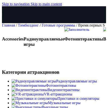
Skip to navigation
Skip to main content
Главная
/
Тимбилдинг
/
Готовые программы
/
Время первых S
Accessories
Радиоуправляемые
Фотоинтерактивы
В
игры
Категории аттракционов
Радиоуправляемые игры
Фотоинтерактивы
Видеоинтерактивы
VR-аттракционы
Приставки и симуляторы
Музыкальные игры
Выездные тиры