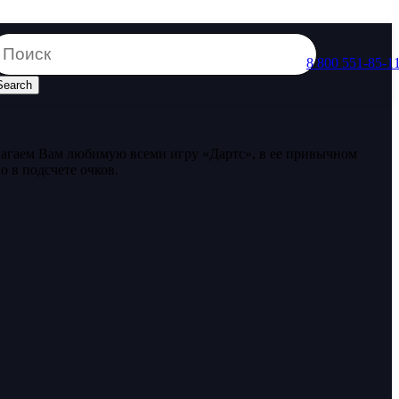
8 800 551-85-1
Search
лагаем Вам любимую всеми игру «Дартс», в ее привычном
о в подсчете очков.