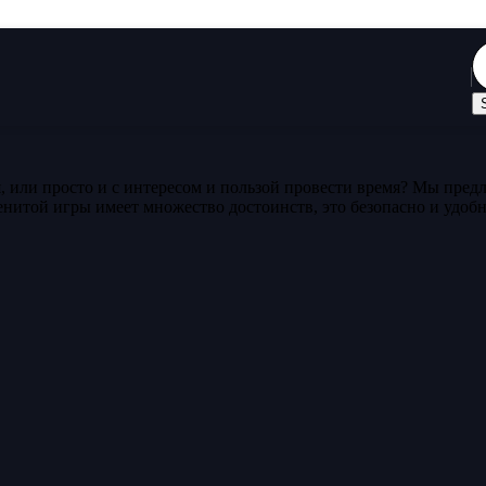
 или просто и с интересом и пользой провести время? Мы пред
енитой игры имеет множество достоинств, это безопасно и удобн