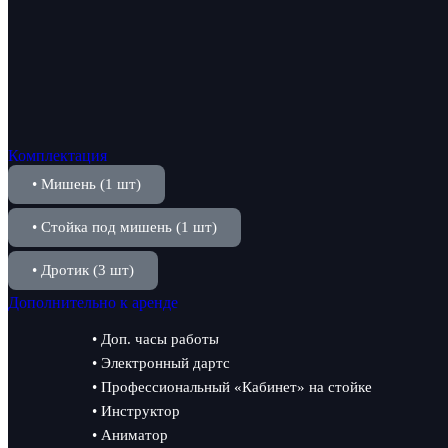
Комплектация
• Мишень (1 шт)
• Стойка под мишень (1 шт)
• Дротик (3 шт)
Дополнительно к аренде
• Доп. часы работы
• Электронный дартс
• Профессиональный «Кабинет» на стойке
• Инструктор
• Аниматор