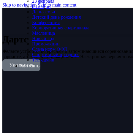
23 февраля
Skip to navigation
Skip to main content
btl-акции
День семьи
Детский день рождения
Конференция
Корпоративная спартакиада
Масленица
Дартс
Новый год
Промо-акции
Сдача норм ОФП
Желаете устроить интересные и запоминающиеся соревнования,
Спортивный праздник
варианте, а так же в инновационном. Электронная версия знам
Тест-драйв
Узнать цену
Контакты