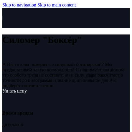
Skip to navigation
Skip to main content
Силомер "Боксёр"
А Вы готовы помериться силушкой богатырской? Мы
предоставляем такую возможность! С нашим аттракционом
это особого труда не составит, он и силу удара рассчитает в
точности до килограмма и звание оригинальное для Вас
подберёт соответственно.
Узнать цену
Время аренды
до 6 часов