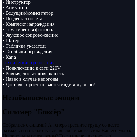
• Инструктор
• Аниматор
• Ведущий/комментатор
• Пьедестал почёта
• Комплект награждения
• Тематическая фотозона
• Звуковое сопровождение
• Шатер
• Табличка указатель
• Столбики ограждения
• Капа
Технические требования
• Подключение к сети 220V
• Ровная, чистая поверхность
• Навес в случае непогоды
• Доставка просчитывается индивидуально!
Незабываемые эмоции
Силомер "Боксёр"
Собрались с силами? А теперь тресните грушу со всего
размаха, и на табло тут же высвечивается сила Вашего удара.
Не довольны результатом? Тогда вперед в спорт зал!