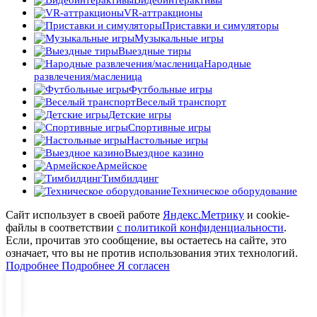
Видеоинтерактивы
VR-аттракционы
Приставки и симуляторы
Музыкальные игры
Выездные тиры
Народные
развлечения/масленица
Футбольные игры
Веселый транспорт
Детские игры
Спортивные игры
Настольные игры
Выездное казино
Армейское
Тимбилдинг
Техническое оборудование
Сайт использует в своей работе
Яндекс.Метрику
и cookie-
файлы в соответствии
с политикой конфиденциальности
.
Если, прочитав это сообщение, вы остаетесь на сайте, это
означает, что вы не против использования этих технологий.
Подробнее
Подробнее
Я согласен
Позвонить
Написать
Меню